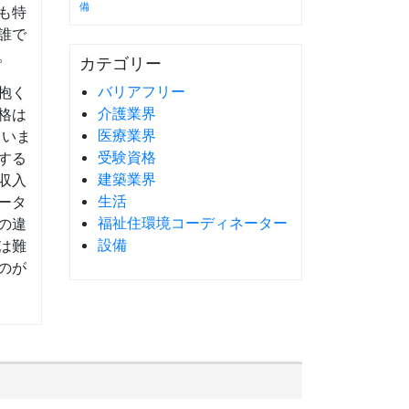
備
も特
誰で
。
カテゴリー
バリアフリー
抱く
介護業界
格は
医療業界
ていま
受験資格
する
建築業界
収入
生活
ータ
福祉住環境コーディネーター
の違
設備
は難
のが