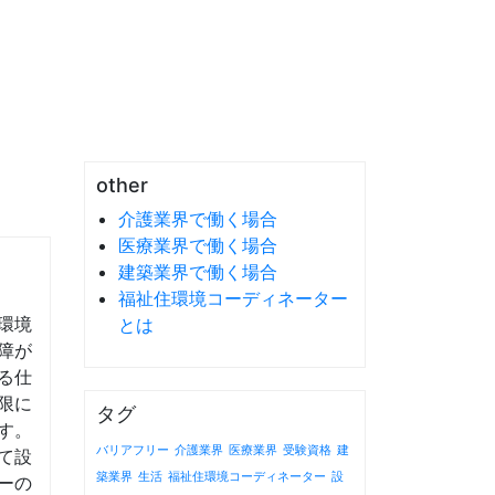
other
介護業界で働く場合
医療業界で働く場合
建築業界で働く場合
福祉住環境コーディネーター
環境
とは
障が
る仕
限に
タグ
す。
バリアフリー
介護業界
医療業界
受験資格
建
て設
築業界
生活
福祉住環境コーディネーター
設
ーの