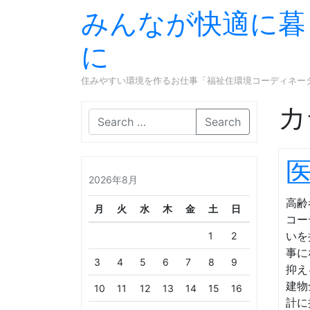
みんなが快適に暮
に
住みやすい環境を作るお仕事「福祉住環境コーディネー
カ
Search
2026年8月
高齢
月
火
水
木
金
土
日
コー
いを
1
2
事に
3
4
5
6
7
8
9
抑え
建物
10
11
12
13
14
15
16
計に